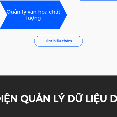
Quản lý văn hóa chất
lượng
Tìm hiểu thêm
IỆN QUẢN LÝ DỮ LIỆU 