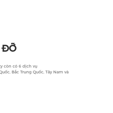
Ợ
NG TÔI
TIN TỨC
LIÊN HỆ
Language
 ĐỠ
y còn có 6 dịch vụ
Quốc, Bắc Trung Quốc, Tây Nam và