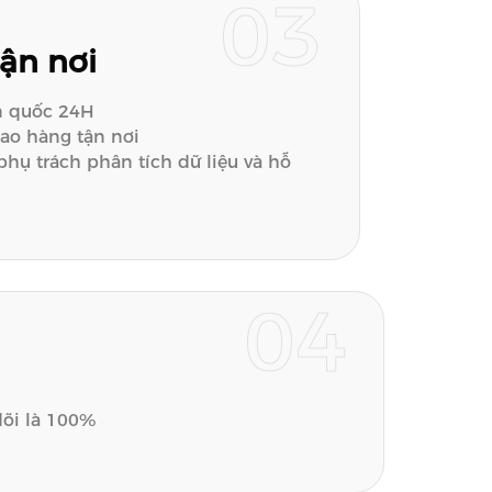
03
tận nơi
Đánh giá mã quét
n quốc 24H
ao hàng tận nơi
phụ trách phân tích dữ liệu và hỗ
04
 dõi là 100%