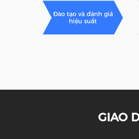
Đào tạo và đánh giá
hiệu suất
GIAO D