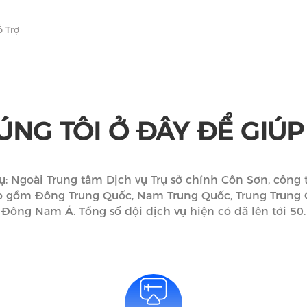
DỊCH VỤ VÀ HỖ TR
ỗ Trợ
IẢI PHÁP
CÁC SẢN PHẨM
Dịch Vụ Và Hỗ Trợ
VỀ CHÚ
ÚNG TÔI Ở ĐÂY ĐỂ GIÚP
ụ: Ngoài Trung tâm Dịch vụ Trụ sở chính Côn Sơn, công t
ao gồm Đông Trung Quốc, Nam Trung Quốc, Trung Trung 
Đông Nam Á. Tổng số đội dịch vụ hiện có đã lên tới 50.